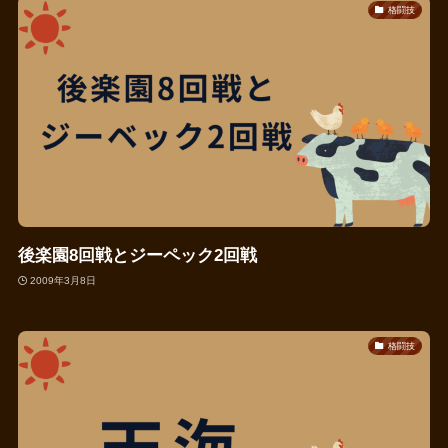
格闘技
後楽園8回戦とジーペック2回戦
2009年3月8日
格闘技