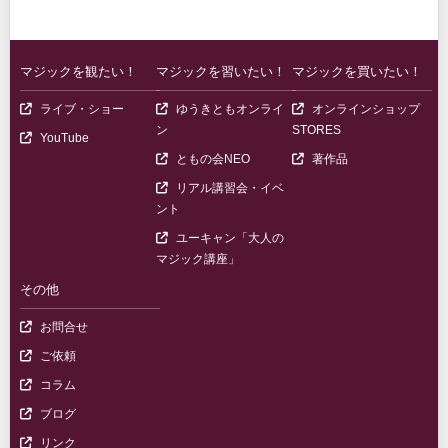
マジックを観たい！
マジックを習いたい！
マジックを買いたい！
（ゆうきともが出演するマジックショーの情報ページ）
ライブ・ショー
ゆうきともオンライ
オンラインショップ
（オンラインで学べるマジック講座。LIVE配信・
（マジック教材や
ン
STORES
（ゆうきともの公式チャンネルを開きます）
YouTube
（毎年10回構成のリアル＆動画講
（ゆうきともの著
ともの会NEO
著作品
リアル講習会・イベ
（ゆうきともが主催・出演する各地の講習会やイ
ント
ユーキャン「大人の
（外部サイト：通信教育で学べる大人
マジック講座」
その他
（一般のお問合せフォーム）
お問合せ
（出演や講演などのご依頼フォーム）
ご依頼
（ゆうきともによる読みもの・エッセイ記事）
コラム
（日々の活動やお知らせなどを掲載）
ブログ
（関連サイト・おすすめリンク集）
リンク