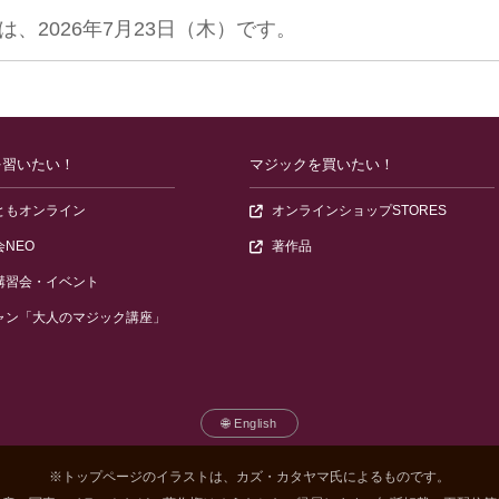
、2026年7月23日（木）です。
を習いたい！
マジックを買いたい！
報ページ）
（オンラインで学べるマジック講座。LIVE配信・録画講座・掲示板
（マジ
ともオンライン
オンラインショップSTORES
（毎年10回構成のリアル＆動画講座。基礎から応用まで学べるマジック講習
（ゆうきともの著書・関連書籍
NEO
著作品
（ゆうきともが主催・出演する各地の講習会やイベント情報）
講習会・イベント
（外部サイト：通信教育で学べる大人のマジック講座）
ャン「大人のマジック講座」
🌐 English
※トップページのイラストは、カズ・カタヤマ氏によるものです。