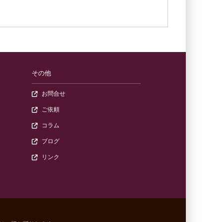
その他
交流あり）
ック教材や動画を販売している公式オンラインショップ）
（一般のお問合せフォーム）
お問合せ
会）
の紹介ページ）
（出演や講演などのご依頼フォーム）
ご依頼
（ゆうきともによる読みもの・エッセイ記事）
コラム
（日々の活動やお知らせなどを掲載）
ブログ
（関連サイト・おすすめリンク集）
リンク