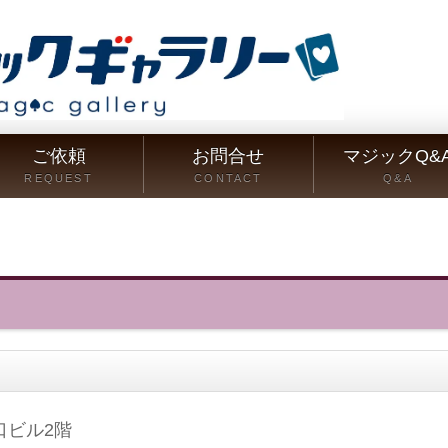
ご依頼
お問合せ
マジックQ&
REQUEST
CONTACT
Q&A
口ビル2階