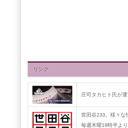
リンク
庄司タカヒト氏が運
世田谷233。様々
毎週木曜19時半よ