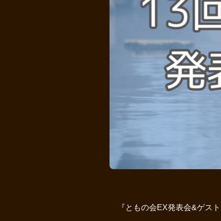
『ともの会EX発表会&ゲス