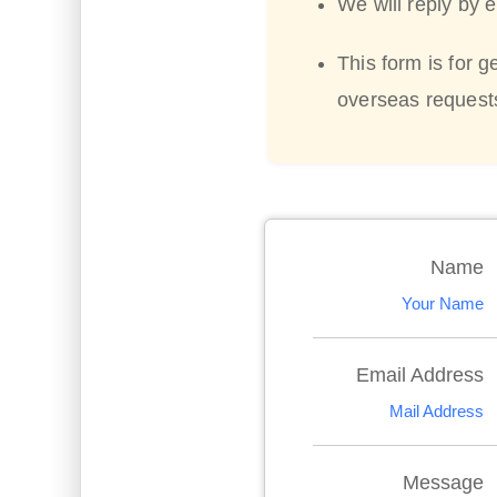
We will reply by 
This form is for g
overseas request
Name
Your Name
Email Address
Mail Address
Message