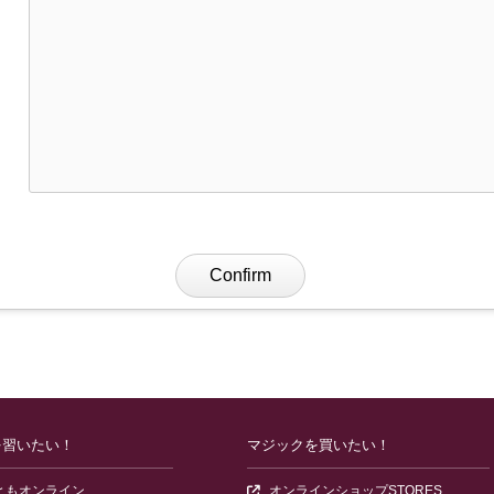
Confirm
Review your message before se
を習いたい！
マジックを買いたい！
報ページ）
（オンラインで学べるマジック講座。LIVE配信・録画講座・掲示板
（マジ
ともオンライン
オンラインショップSTORES