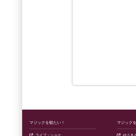
マジックを観たい！
マジック
（ゆうきともが出演するマジックショーの情
ライブ・ショー
ゆうき