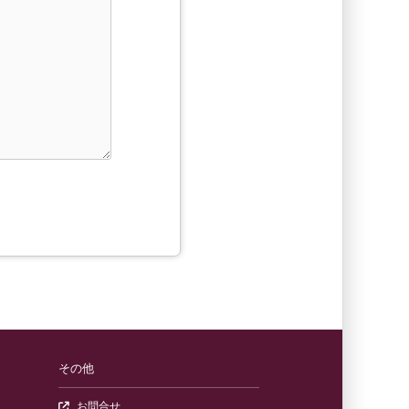
nding
その他
交流あり）
ック教材や動画を販売している公式オンラインショップ）
（一般のお問合せフォーム）
お問合せ